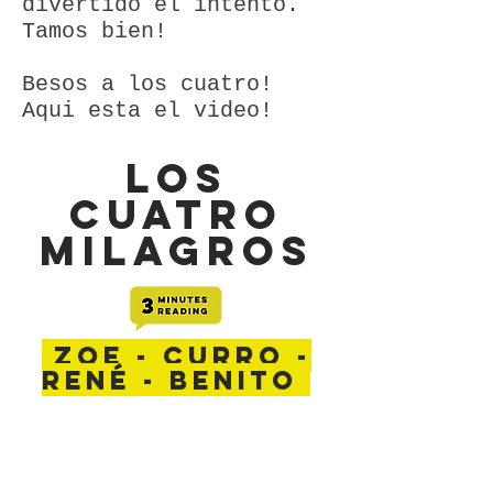
divertido el intento.
Tamos bien!
Besos a los cuatro!
Aqui esta el video!
LOS
CUATRO
MILAGROs
zoe - curro -
rené - benito